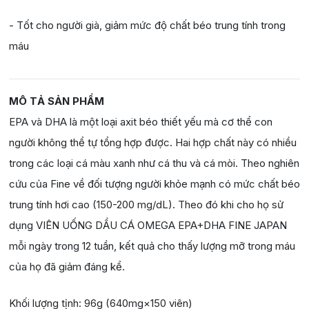
- Tốt cho người già, giảm mức độ chất béo trung tính trong
máu
MÔ TẢ SẢN PHẨM
EPA và DHA là một loại axit béo thiết yếu mà cơ thể con
người không thể tự tổng hợp được. Hai hợp chất này có nhiều
trong các loại cá màu xanh như cá thu và cá mòi. Theo nghiên
cứu của Fine về đối tượng người khỏe mạnh có mức chất béo
trung tính hơi cao (150-200 mg/dL). Theo đó khi cho họ sử
dụng VIÊN UỐNG DẦU CÁ OMEGA EPA+DHA FINE JAPAN
mỗi ngày trong 12 tuần, kết quả cho thấy lượng mỡ trong máu
của họ đã giảm đáng kể.
Khối lượng tịnh: 96g (640mg×150 viên)