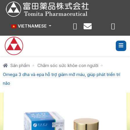
Select your language
VIETNAMESE
Sản phẩm
Chăm sóc sức khỏe con người
Omega 3 dha và epa hỗ trợ giảm mỡ máu, giúp phát triển trí
não