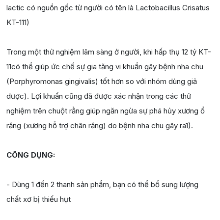
lactic có nguồn gốc từ người có tên là Lactobacillus Crisatus
KT-111)
Trong một thử nghiệm lâm sàng ở người, khi hấp thụ 12 tỷ KT-
11có thể giúp ức chế sự gia tăng vi khuẩn gây bệnh nha chu
(Porphyromonas gingivalis) tốt hơn so với nhóm dùng giả
dược). Lợi khuẩn cũng đã được xác nhận trong các thử
nghiệm trên chuột rằng giúp ngăn ngừa sự phá hủy xương ổ
răng (xương hỗ trợ chân răng) do bệnh nha chu gây ra1).
CÔNG DỤNG:
- Dùng 1 đến 2 thanh sản phẩm, bạn có thể bổ sung lượng
chất xơ bị thiếu hụt