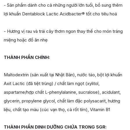
- Sản phẩm dành cho cả những người lớn tuổi, bổ sung thêm
lợi khuẩn Dentablock Lactic Acidbacter® tốt cho tiêu hoá
- Hương vị rau và trái cây thơm ngon thay thế cho món tráng
miệng hoặc đồ ăn nhẹ
THÀNH PHẦN CHÍNH:
Maltodextrin (sản xuất tại Nhật Bản), nước táo, bột lợi khuẩn
Axit Lactic (đã tiệt trùng) / chất làm ngọt (xylitol,
aspartame/hợp chất L-phenylalanine, sucralose), acidulant,
glycerin, propylene glycol, chất làm đặc polysacarit, hương
liệu, chất tạo màu (cúc vạn thọ, cà rốt tím), Vitamin B1
THÀNH PHẦN DINH DƯỠNG CHỨA TRONG 5GR: